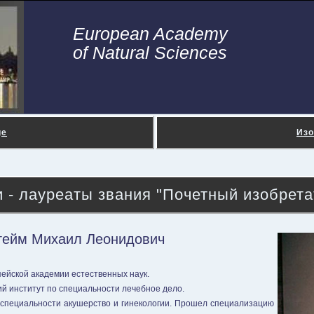
European Academy
of Natural Sciences
ge
Изо
 - лауреаты звания "Почетный изобрет
гейм Михаил Леонидович
ейской академии естественных наук.
ий институт по специальности лечебное дело.
специальности акушерство и гинекологии. Прошел специализацию