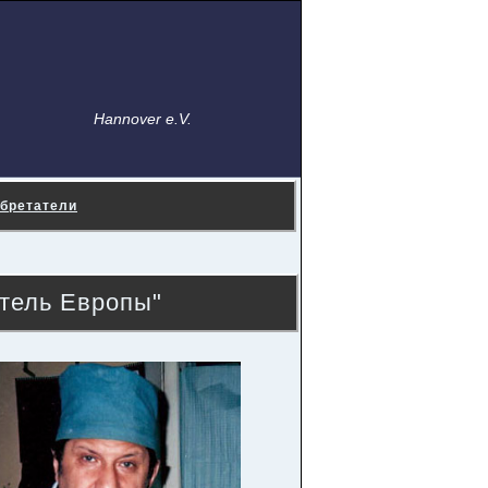
Hannover e.V.
бретатели
атель Европы"