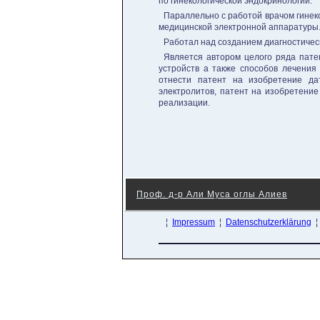
по гинекологической эндокринологии.
Параллельно с работой врачом гинек
медицинской электронной аппаратуры
Работал над созданием диагностическ
Является автором целого ряда пате
устройств а также способов лечения
отнести патент на изобретение да
электролитов, патент на изобретение
реализации.
Проф. д-р Али Муса оглы Алиев
¦
Impressum
¦
Datenschutzerklärung